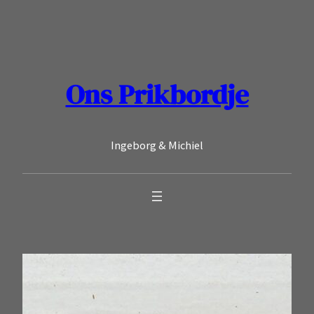
Ga
naar
de
inhoud
Ons Prikbordje
Ingeborg & Michiel