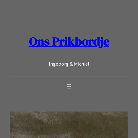
Ga
naar
de
inhoud
Ons Prikbordje
Ingeborg & Michiel