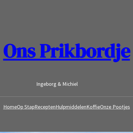
Ons Prikbordje
Ingeborg & Michiel
Home
Op Stap
Recepten
Hulpmiddelen
Koffie
Onze Pootjes