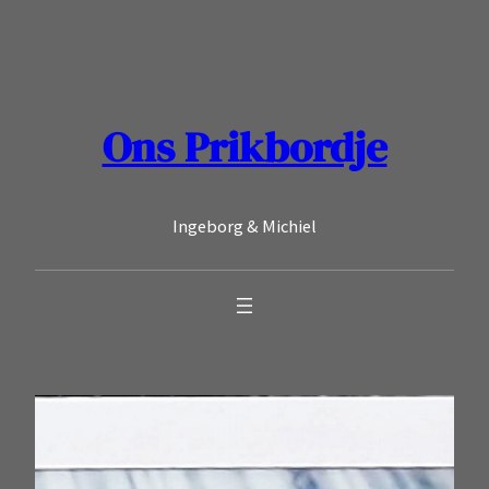
Ga
naar
de
inhoud
Ons Prikbordje
Ingeborg & Michiel