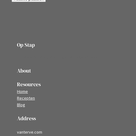
Op Stap
onze website vol ervaringen en belevenissen
About
Resources
Home
Recepten
Blog
Address
vanterve.com