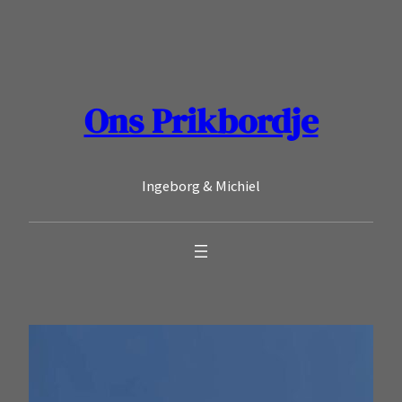
Ga
naar
de
inhoud
Ons Prikbordje
Ingeborg & Michiel