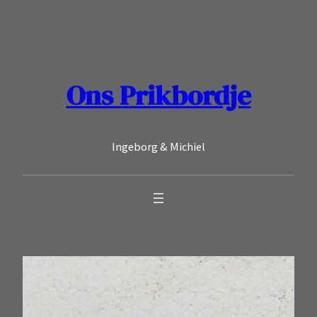
Ga
naar
de
inhoud
Ons Prikbordje
Ingeborg & Michiel