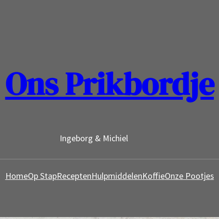
Ons Prikbordje
Ingeborg & Michiel
Home
Op Stap
Recepten
Hulpmiddelen
Koffie
Onze Pootjes