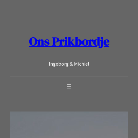
Ga
naar
de
inhoud
Ons Prikbordje
Ingeborg & Michiel