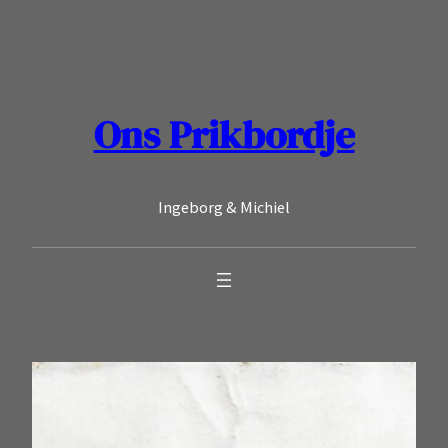
Ga
naar
de
inhoud
Ons Prikbordje
Ingeborg & Michiel