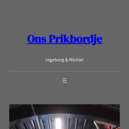
Ga
naar
de
inhoud
Ons Prikbordje
Ingeborg & Michiel