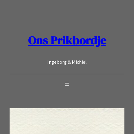
Ga
naar
de
inhoud
Ons Prikbordje
Ingeborg & Michiel