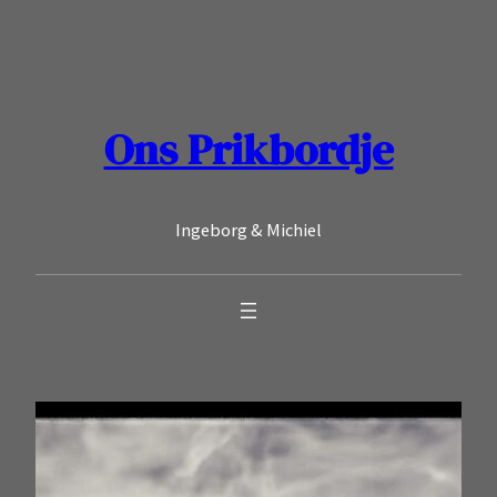
Ga
naar
de
inhoud
Ons Prikbordje
Ingeborg & Michiel