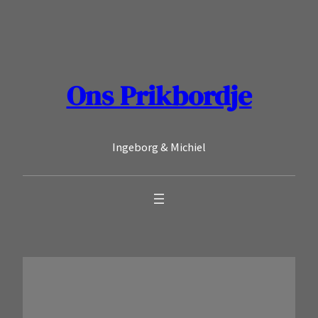
Ga
naar
de
inhoud
Ons Prikbordje
Ingeborg & Michiel