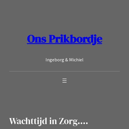
Ga
naar
de
inhoud
Ons Prikbordje
Ingeborg & Michiel
Wachttijd in Zorg….