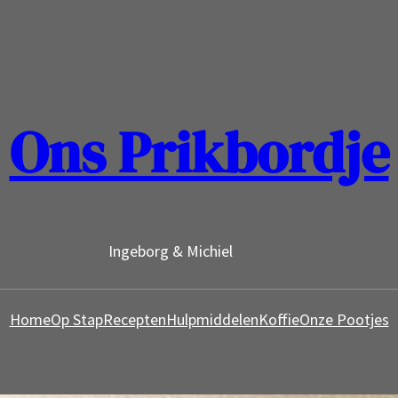
Ons Prikbordje
Ingeborg & Michiel
Home
Op Stap
Recepten
Hulpmiddelen
Koffie
Onze Pootjes