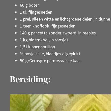
60 g boter
1 ui, fijngesneden
1 prei, alleen witte en lichtgroene delen, in dunne
1 teen knoflook, fijngesneden
140 g pancetta zonder zwoerd, in reepjes
1 kg bloemkool, in roosjes
1,5 l kippenbouillon
½ bosje salie, blaadjes afgeplukt
50 grGeraspte parmezaanse kaas
Bereiding: