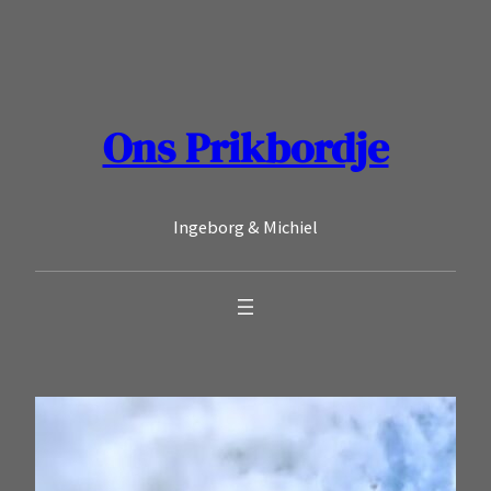
Ga
naar
de
inhoud
Ons Prikbordje
Ingeborg & Michiel