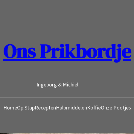
Ons Prikbordje
Ingeborg & Michiel
Home
Op Stap
Recepten
Hulpmiddelen
Koffie
Onze Pootjes