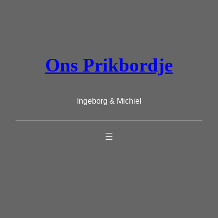
Ga
naar
de
inhoud
Ons Prikbordje
Ingeborg & Michiel