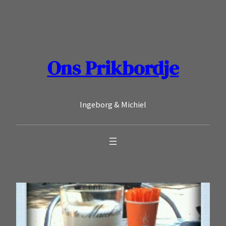
Ga
naar
de
inhoud
Ons Prikbordje
Ingeborg & Michiel