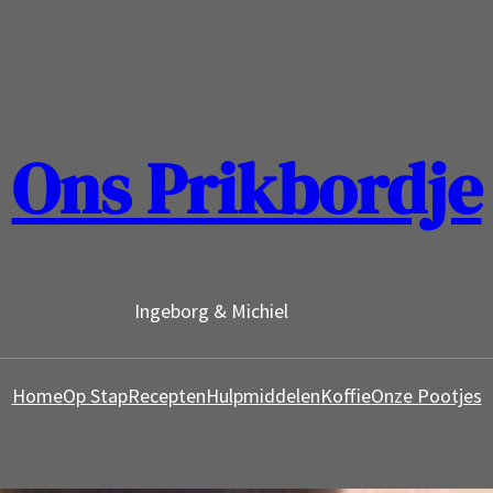
Ons Prikbordje
Ingeborg & Michiel
Home
Op Stap
Recepten
Hulpmiddelen
Koffie
Onze Pootjes