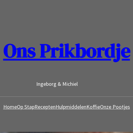
Ons Prikbordje
Ingeborg & Michiel
Home
Op Stap
Recepten
Hulpmiddelen
Koffie
Onze Pootjes