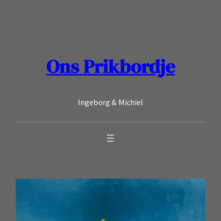
Ga
naar
de
inhoud
Ons Prikbordje
Ingeborg & Michiel