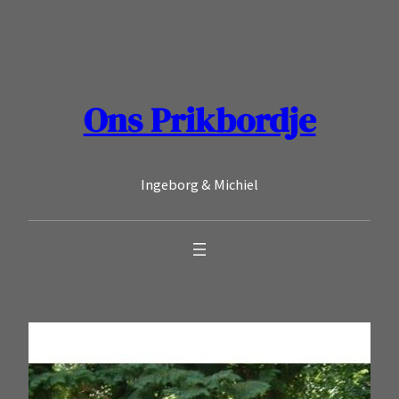
Ga
naar
de
inhoud
Ons Prikbordje
Ingeborg & Michiel