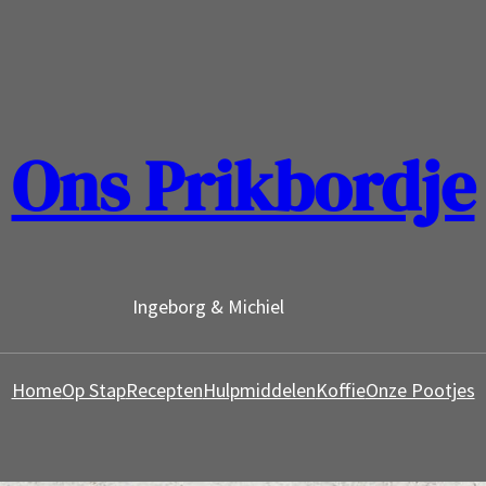
Ons Prikbordje
Ingeborg & Michiel
Home
Op Stap
Recepten
Hulpmiddelen
Koffie
Onze Pootjes