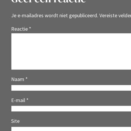
Je e-mailadres wordt niet gepubliceerd.
Vereiste veld
Reactie
*
Naam
*
E-mail
*
Site