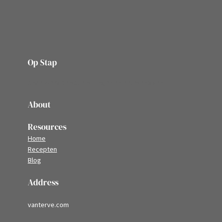
Op Stap
onze website vol ervaringen en belevenissen
About
Resources
Home
Recepten
Blog
Address
vanterve.com