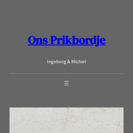
Ga
naar
de
inhoud
Ons Prikbordje
Ingeborg & Michiel