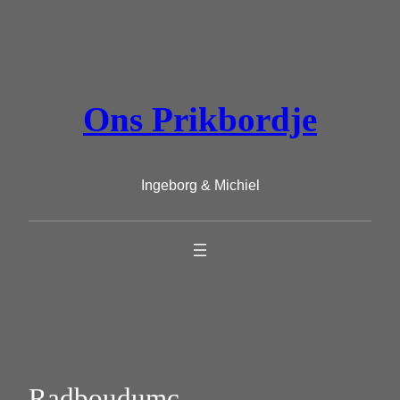
Ga
naar
de
inhoud
Ons Prikbordje
Ingeborg & Michiel
Radboudumc