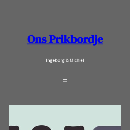
Ga
naar
de
inhoud
Ons Prikbordje
Ingeborg & Michiel