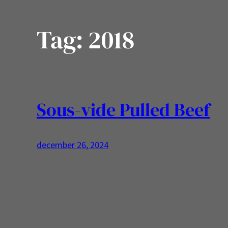
Tag:
2018
Sous-vide Pulled Beef
december 26, 2024
Sous-vide koken is fijn en geeft ruimte in mijn dag!
bekeken in 2018 volgens mijn computer en de verw
volgende keer dat ik het kook terug! Ingredienten: