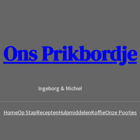
Ons Prikbordje
Ingeborg & Michiel
Home
Op Stap
Recepten
Hulpmiddelen
Koffie
Onze Pootjes