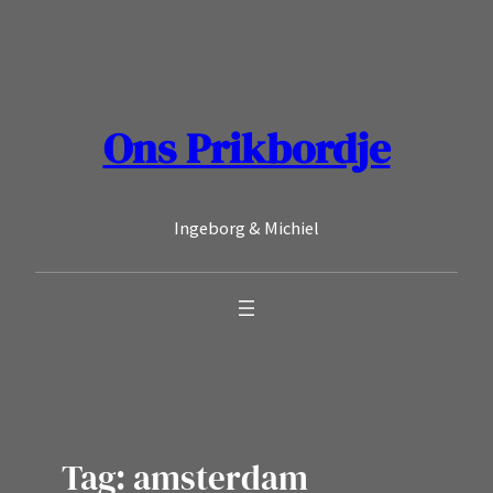
Ga
naar
de
inhoud
Ons Prikbordje
Ingeborg & Michiel
Tag:
amsterdam