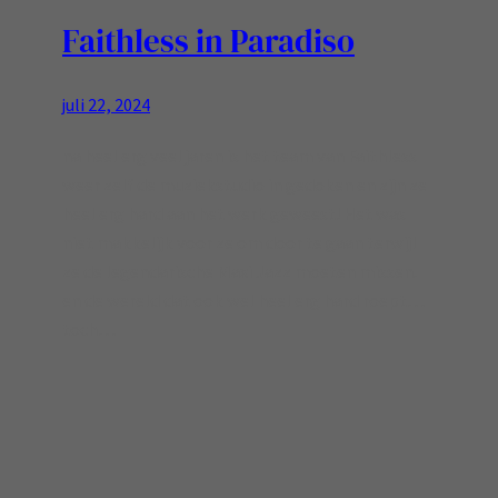
Faithless in Paradiso
juli 22, 2024
na heel erg veel jaren is het team van Faithless
weer zelf de muziekstudio in gedoken en zijn ze
heel erg hard aan het werk geweest! Het was
niet makkelijk voor ze om door te gaan terwijl
ze de legendarische Maxi Jazz moeten missen.
en de wereld dat ook wel heel erg hard roept…
toch…