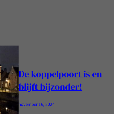
De koppelpoort is en
blijft bijzonder!
november 16, 2024