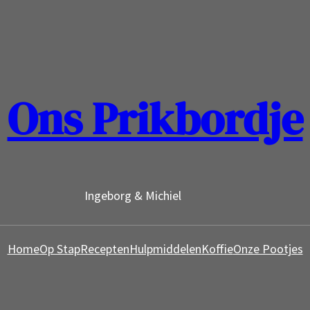
Ons Prikbordje
Ingeborg & Michiel
Home
Op Stap
Recepten
Hulpmiddelen
Koffie
Onze Pootjes