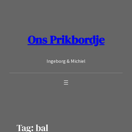
Ga
naar
de
inhoud
Ons Prikbordje
Ingeborg & Michiel
Tag:
bal