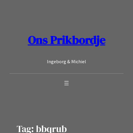
Ga
naar
de
inhoud
Ons Prikbordje
Ingeborg & Michiel
Tag:
bbqrub