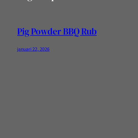
Pig Powder BBQ Rub
januari 22, 2026
Pulled pork kan niet zonder een fijne rub en je
kunt heel veel kant en klaar kopen maar zelf
maken is gewoon fijn en lekker! Dit recept levert
je een mooie hoeveelheid van 300 gram op, niet
weinig maar gaat nog steeds snel op zijn! Ik
bewaar dit in een Glazen Weckpot met rubber-
seal: luchtdicht…