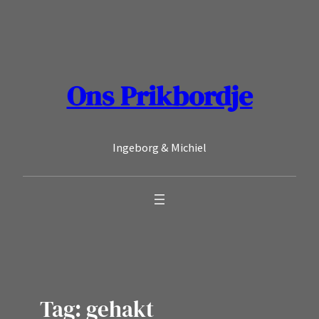
Ga
naar
de
inhoud
Ons Prikbordje
Ingeborg & Michiel
Tag:
gehakt