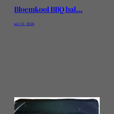
Bloemkool BBQ bal…
juli 12, 2026
Het is even een ding maar dan ziet het er goed
uit! Ingredienten Bereiding Maak je bbq klaar
(indirect!)voor low and slow en laat langzaam
op 120 graden komen Meng in een mengkom
gehakt, kruiden, ei en je kruimels tot een
homogeen mengsel Maak je bloemkool schoon
en houd hem heel. Leg de bloemkool in…