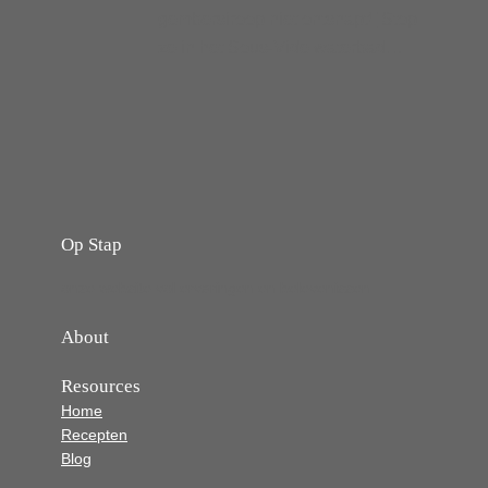
gembersiroop niet ontsnapt! ]Stop
ze in het Sous-Vide waterbad…
Op Stap
onze website vol ervaringen en belevenissen
About
Resources
Home
Recepten
Blog