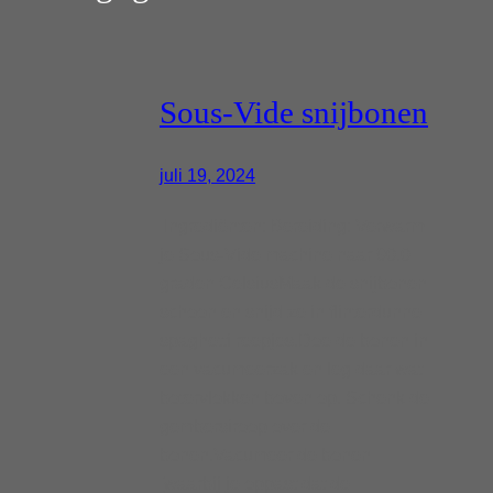
Sous-Vide snijbonen
juli 19, 2024
Ingrediënten: Bereiding: Verwarm
je Sous-Vide machine naar 90.0
graden CelsiusMaak de snijbonen
schoon en snijd ze in flinterdunne
spaghetti reepjes.Doe de bonen in
een vacumeerzak en leg daar wat
botervlokken boven op. Schenk de
gembersiroop over de
bonen.Vacumeer de bonen
[waarbij je oppast dat de