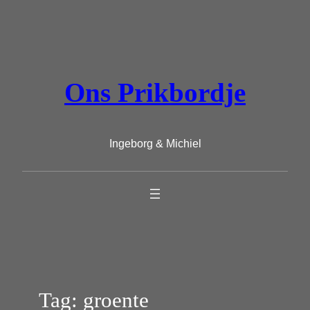
Ga
naar
de
inhoud
Ons Prikbordje
Ingeborg & Michiel
Tag:
groente