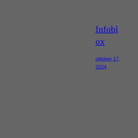
Infobl
ox
oktober 17,
2024
Still proud
about
being one
of their
network
Ninjas…
Being ill
isn’t nice…