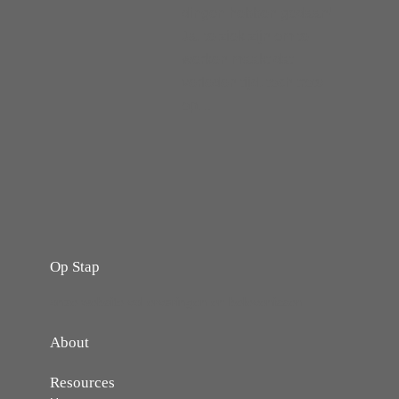
dingen hebben gedaan!
Ja, te ziek zijn om te
werken maakt dat
verleden tijd, toch trots
op…
Op Stap
onze website vol ervaringen en belevenissen
About
Resources