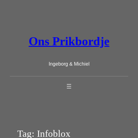
Ga
naar
de
inhoud
Ons Prikbordje
Ingeborg & Michiel
Tag:
Infoblox