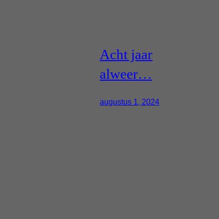
Acht jaar
alweer…
augustus 1, 2024
Tijd gaat hard! Vandaag is
het alweer acht jaar
geleden dat mijn eerste
werkdag bij Team Vosko
was… blijft een mooie tijd,
en wat ben ik trots op wat
we met het Infoblox team
aan mooie en goede