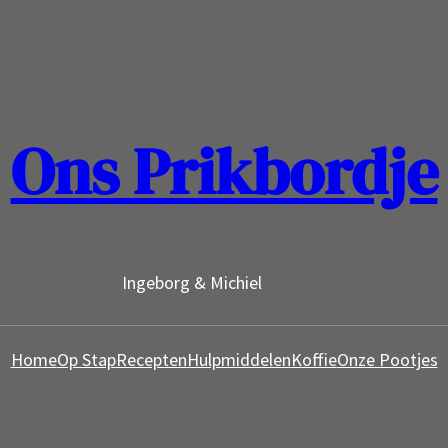
Ons Prikbordje
Ingeborg & Michiel
Home
Op Stap
Recepten
Hulpmiddelen
Koffie
Onze Pootjes