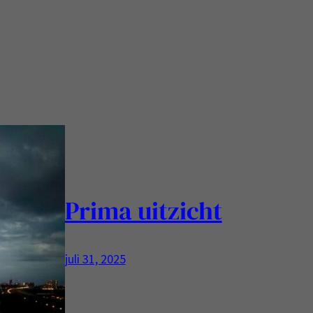
Prima uitzicht
juli 31, 2025
In Lent omdat vroeg naar het ziekenhuis
niet goed helpt….