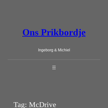
Ga
naar
de
inhoud
Ons Prikbordje
Ingeborg & Michiel
Tag:
McDrive