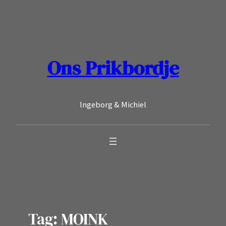
Ga
naar
de
inhoud
Ons Prikbordje
Ingeborg & Michiel
Tag:
MOINK