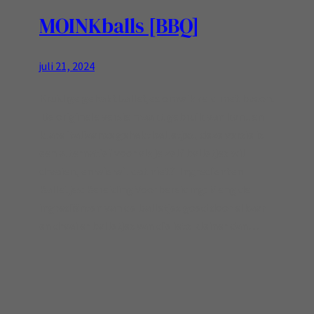
MOINKballs [BBQ]
juli 21, 2024
Kruidige gehaktballetjes omwikkeld met bacon.
De originele versie maakt gebruik van kant en
klare italiaanse gehaktballetjes, deze versie is
een alternatief voor als je zelf balletjes wil
draaien, en wie wil dat niet? Ingredienten
Balletjes: Bereiding Voorbereiding: Meng de
ingrediënten van de balletjes goed door elkaar
en draai er balletjes van die iets kleiner dan…