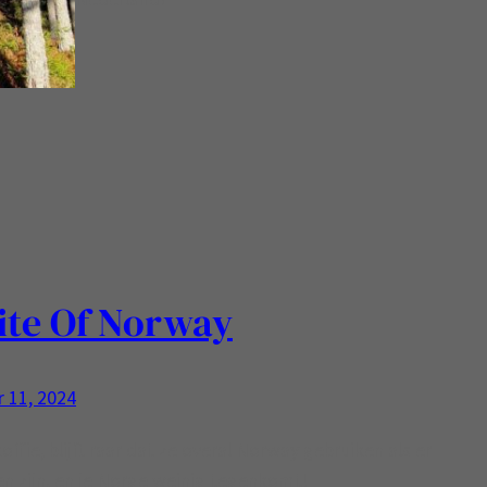
ite Of Norway
 11, 2024
offie, blijft raar dat ze overal Norway gebruiken als er
en zijn, en je Norge weinig tegenkomt!