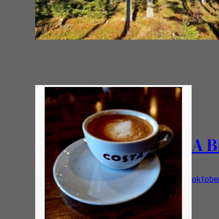
A B
oktober
Prima k
toerist