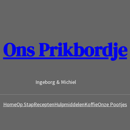
Ons Prikbordje
Ingeborg & Michiel
Home
Op Stap
Recepten
Hulpmiddelen
Koffie
Onze Pootjes