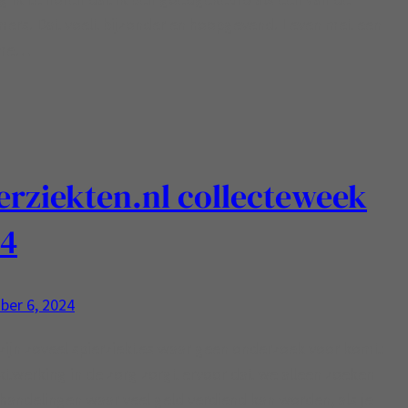
ers. Dat voelt bijzonder en hoopgevend. Leven met een
ame…
erziekten.nl collecteweek
24
ber 6, 2024
 zijn zoveel spierziektes waar geen onderzoek voor komt:
twerking in de zorg zorgt ervoor dat we alleen zoeken
handelingen waar veel geld verdiend kan worden, als je