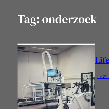
Tag:
onderzoek
Lif
juni 21
Wat ben
een ond
Vandaa
en kree