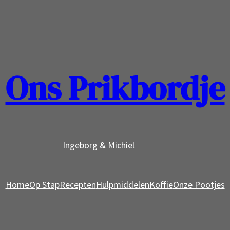
Ons Prikbordje
Ingeborg & Michiel
Home
Op Stap
Recepten
Hulpmiddelen
Koffie
Onze Pootjes