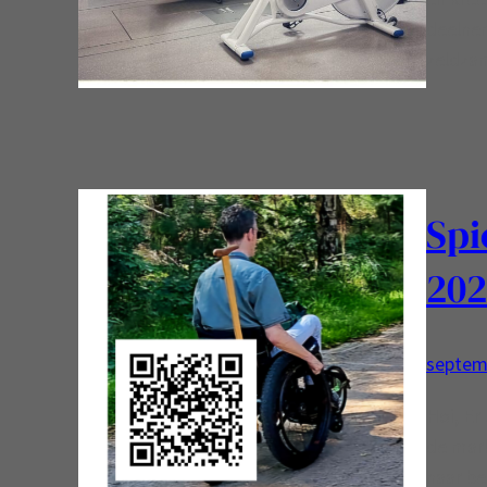
deelnem
zeldz
Spi
20
septem
Hoi, Er
de mark
naar be