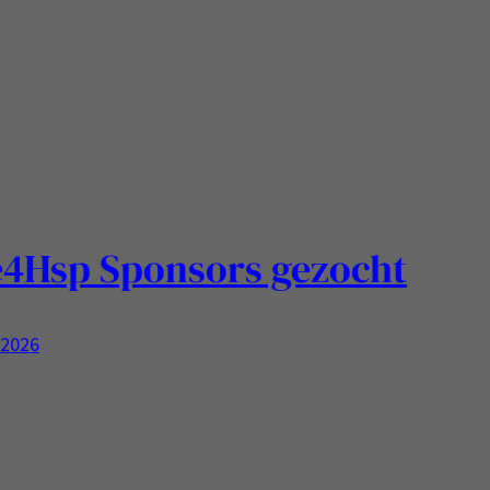
e4Hsp Sponsors gezocht
, 2026
 ik blij dat Life4HSP er is! Dankzij hun inzet is er opnieuw
erzoek naar de spierziekte HSP mogelijk gemaakt.
g mocht ik op intake komen voor dit nieuwe onderzoek
g ik te horen dat ik ben goedgekeurd als één van de