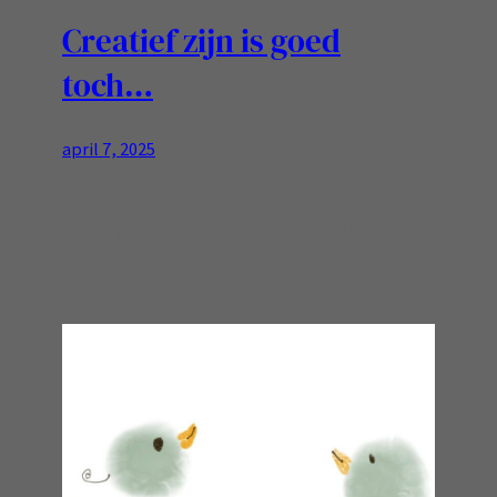
Creatief zijn is goed
toch…
april 7, 2025
Het geeft een klein beetje energie en rust..mee
afdeling rare vogel komt steeds voorbij ..