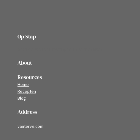
Op Stap
onze website vol ervaringen en belevenissen
About
Resources
Home
Recepten
Blog
Address
vanterve.com