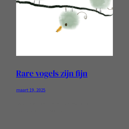
Rare vogels zijn fijn
maart 19, 2025
Ook als je in een ziekenhuisbed ligt en
revalideren hard werken is..