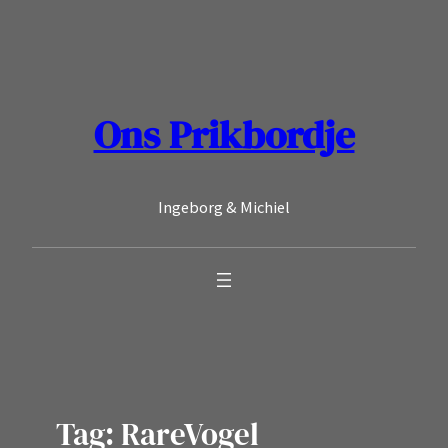
Ga
naar
de
inhoud
Ons Prikbordje
Ingeborg & Michiel
Tag:
RareVogel