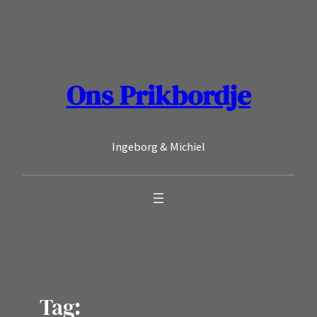
Ga
naar
de
inhoud
Ons Prikbordje
Ingeborg & Michiel
Tag: