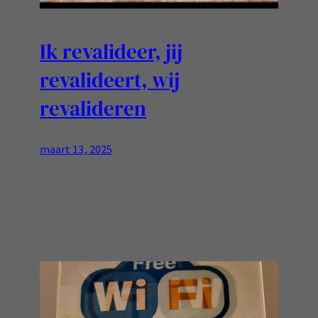
Ik revalideer, jij
revalideert, wij
revalideren
maart 13, 2025
Vandaag mocht ik fijn oefenen in de sporthal…
Dat is gelijk groot en ver weg ..