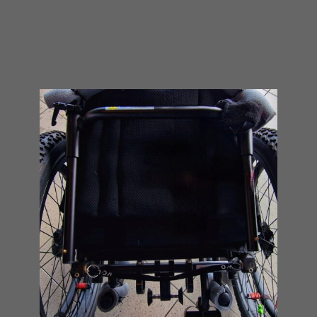
staan… Ons aanrecht zit daarom op 95
centimeter hoogte.. en dat haal…