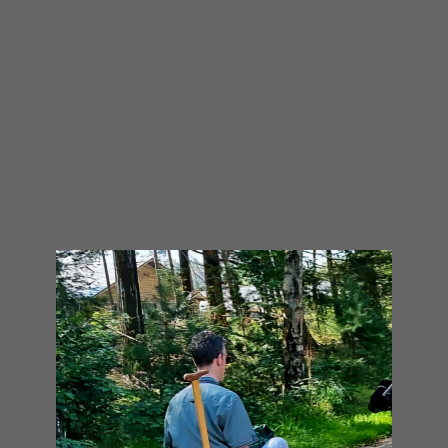
Dat is vaak een ding… Bij de Oslo Airport
Express hebben ze dat prima opgelost! Daar zit
de rolstoelbrug inde trein ingebouwd! Fijn om
zo netjes zelfstandig in en uit je trein te rollen!
Lief van ze: Koop als rołler het seniorenkaartje,
dat is lief geprijsd reizen (de helft van het
normale tarief) Daar zit…