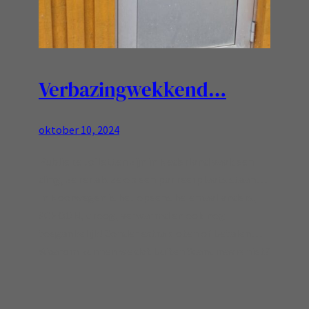
Verbazingwekkend…
oktober 10, 2024
Publieke toiletten zijn in Nederland vaak een
ding, zeker als ze op een parkeerplaats staan…
In Noorwegen is het opeens helemaal anders,
SCHOON, droog, verwarmd en ook nog
toegankelijk! Zonder extra sloten of betalen…
Waarom kunnen we dat buiten Scandinavië niet?