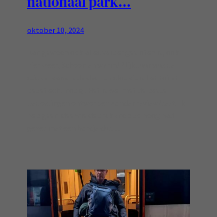
nationaal park…
oktober 10, 2024
Kan gewoon ook alles verder gesloten is, ook
hier weer, Schoon en warm! Blijkbaar was de
sticker van als de deur op slot zit is het toilet
bezet echt nodig! Het is wel met de beste
bedoelingen ontworpen zonder review/test. Ik
heb geen idee wie de drukknop zo hoog had
gezet met een bordje dat…