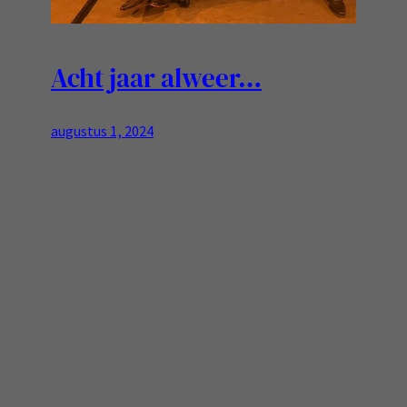
Acht jaar alweer…
augustus 1, 2024
Tijd gaat hard! Vandaag is het alweer acht jaar
geleden dat mijn eerste werkdag bij Team Vosko
was… blijft een mooie tijd, en wat ben ik trots
op wat we met het Infoblox team aan mooie en
goede dingen hebben gedaan! Ja, te ziek zijn om
te werken maakt dat verleden tijd, toch trots
op…