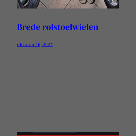
Brede rolstoelwielen
oktober 16, 2024
Rolstoelwielen zijn meestal prima voor een
gladde en vlakke vloer op je rolstoel aanwezig,
lekker licht en soepel rollen lukt dan prima! Als
je dan denkt ik wil ook even het bos in rollen
heb je een probleem: de smalle bandjes zakken
weg en kom je niet vooruit… Dat is een
oplossing voor: Monteer een…