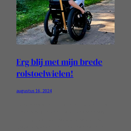
Erg blij met mijn brede
rolstoelwielen!
augustus 16, 2024
Rolstoelwielen zijn fijn en smal…dat is binnen
fijn en handig maar zak je buiten enorm weg….
Gelukkig heb ik een tweede set wielen met
brede banden en kan ik zo samen met mijn