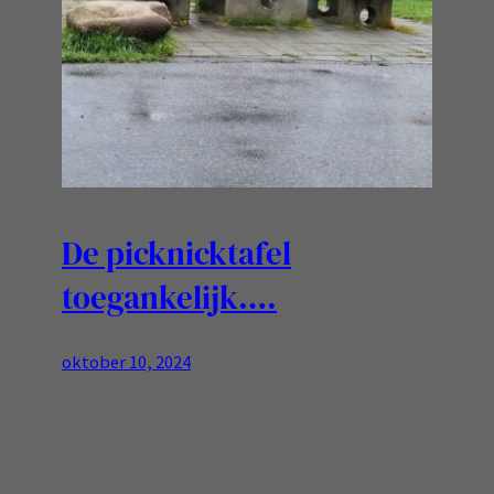
De picknicktafel
toegankelijk….
oktober 10, 2024
Is een ding… Samen met alle reizigers samen
even wat bijkomen en eten is ook voor rollers
fijn, top dat ze dan bij het maken van de