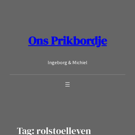
Ga
naar
de
inhoud
Ons Prikbordje
Ingeborg & Michiel
Tag:
rolstoelleven