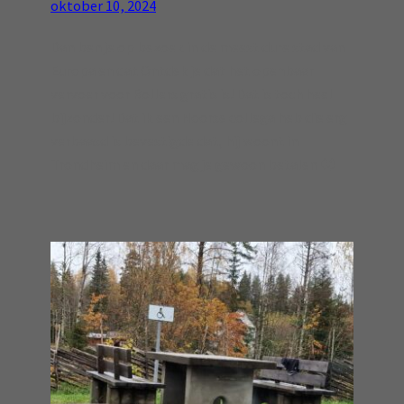
oktober 10, 2024
Dan ben je op bezoek in de meest dure stad van
Europa en dat Ontdek je dat het openbaar
vervoer voor Rollers gratis is! Dat is toch heel
bijzonder! Dat ik een Noorse collega heb die erg
verbaasd is bevestigde dat, hij woont in
Trondheim en daar mag je gewoon betalen 🙂