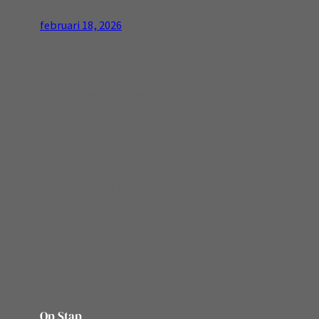
februari 18, 2026
INGREDIENTEN Bereiding: Meng de ui,
knoflook, gember, currypasta en tomatenpuree
in de pan van de slowcooker en roer goed door.
voeg nu de bouillon, kokosmelk, pindakaas en
chilivlokken toe. Meng goed en controleer of de
pindakaas goed oplost. Voeg de zoete
aardappel en kikker kikkererwten toe en roer
voorzichtig tot alles goed is bedekt en…
Op Stap