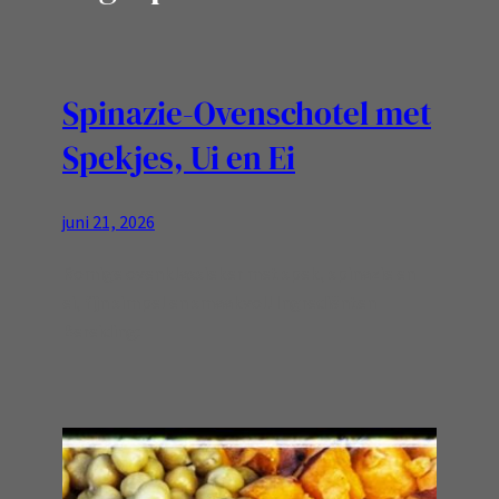
Spinazie-Ovenschotel met
Spekjes, Ui en Ei
juni 21, 2026
Romige ovenklassieker met spek, spinazie en
ei, fijn simpel en smaakvol! Ingrediënten
Bereiding: