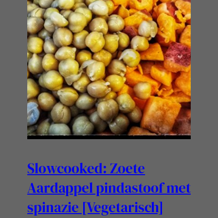
Slowcooked: Zoete
Aardappel pindastoof met
spinazie [Vegetarisch]