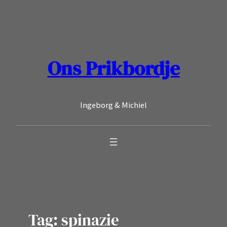
Ga
naar
de
inhoud
Ons Prikbordje
Ingeborg & Michiel
Tag:
spinazie