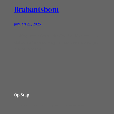
Brabantsbont
januari 21, 2025
Making memories op die fijne Kickbike step! En
dat de koffie onderweg prima smaakte was fijn!
Mis het enorm!
Op Stap
onze website vol ervaringen en belevenissen