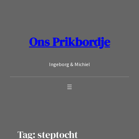
Ga
naar
de
inhoud
Ons Prikbordje
Ingeborg & Michiel
Tag:
steptocht