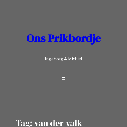
Ga
naar
de
inhoud
Ons Prikbordje
Ingeborg & Michiel
Tag:
van der valk