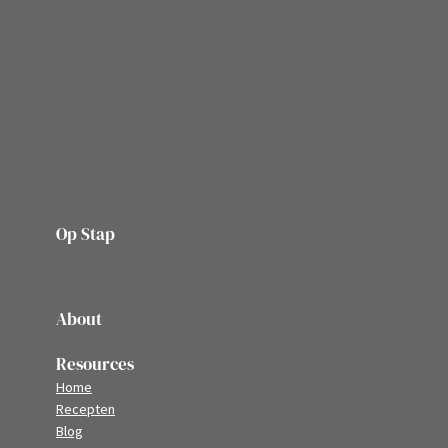
⏳️ 30 minuten + de bouillon moet afkoelen🥣 3
kommen (ongeveer 1 liter soep) Ingrediënten:
Bereiding:
Op Stap
onze website vol ervaringen en belevenissen
About
Resources
Home
Recepten
Blog