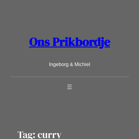
Ga
naar
de
inhoud
Ons Prikbordje
Ingeborg & Michiel
Tag:
curry