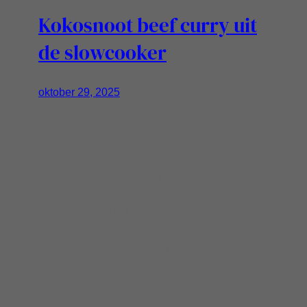
Kokosnoot beef curry uit
de slowcooker
oktober 29, 2025
Ingrediënten Braadboter 650 gr riblappen
gesneden in stukjes van ongeveer 5 cm 1
citroengras stengel 1 ui in kleine stukjes 1 el
gember fijngesneden 1 el knoflook
fijngesneden 100 gr gele currypasta 250 ml
kokosmelk 3 el kokoscreme 2 el vissaus 1 el
Galama masala 1 limoen uitgeperst 1
naanbrood per portie Bereiding Bak het…