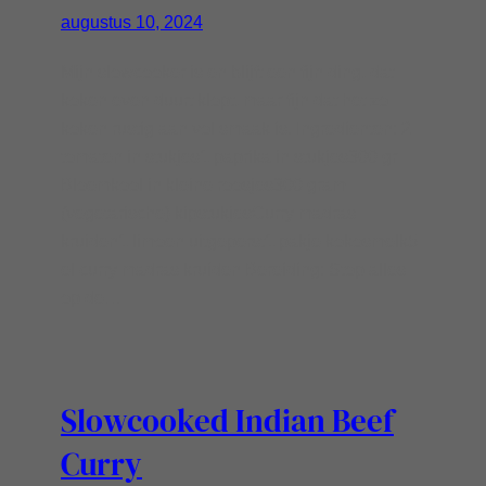
augustus 10, 2024
Mijn slowcooker is en blijft een fijn ding, dat
koken even duurt klopt, maar fijn dat het zo
koken rustig aan vol smaak is. Ingredienten: 2
tomaten in stukjes1 paprika in stukjes300 gr
Bloemkool in kleine roosjes300 gram
(vegetarische) kipstukjesCurry madras
kruiden1 limoen uitgeperst1 pakje kokosmelk5
el curry madras kruiden Bereiding: Stop alles
op de…
Slowcooked Indian Beef
Curry