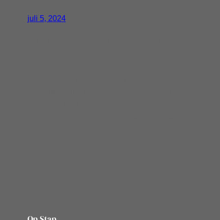
juli 5, 2024
Ingredienten Bereiding Voorbereiding [de
avond voor je wil eten] Snijd het vlees in
blokjes van 5cm.Pureer alle ingrediënten
tussen de stippellijn tot een pasta [Met een
staafmixer, vijzel of keukenmachine].[Als je
minder pittig fijn vindt, kun je de zaadjes uit de
spaanse pepers weglaten] Verwarm de olie in
een wok of braadpan en bak het…
Op Stap