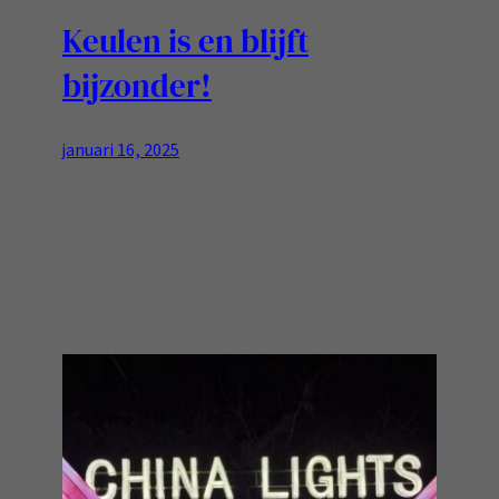
Keulen is en blijft
bijzonder!
januari 16, 2025
Eigenlijk wilden we alleen China Lights
bekijken… Maar de dom overslaan kan niet he!
Het was erg mistig, ook mooi!